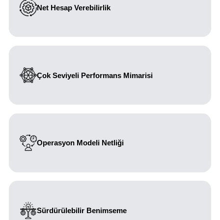
Net Hesap Verebilirlik
Belirsizliği ortadan kaldırmak ve yürütme sahipliğini
artırmak için KPI’ların belirli sahiplere bağlanması
Çok Seviyeli Performans Mimarisi
Şirket, departman, proje ve bireysel performans
boyutlarının entegre edilmesi
Operasyon Modeli Netliği
Net yönetişim, gözden geçirme periyotları ve karar alma
mekanizmalarının oluşturulması
Sürdürülebilir Benimseme