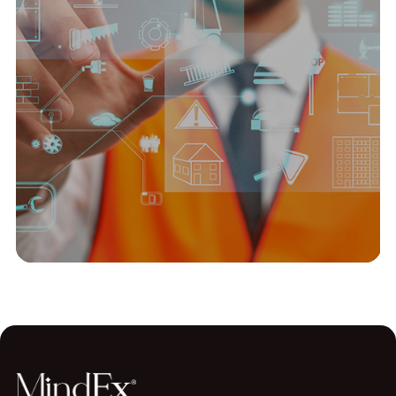
Üretim
İnsan ve Yetenek
Bir Üretim Şirketi için İnsan Kaynakları
Dönüşüm Projesi
Devamını oku