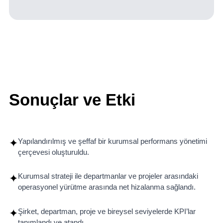
Eğitim ve yapılandırılmış yönetim rutinleri ile sistemin
desteklenmesi
Sonuçlar ve Etki
Yapılandırılmış ve şeffaf bir kurumsal performans yönetimi
✦
çerçevesi oluşturuldu.
Kurumsal strateji ile departmanlar ve projeler arasındaki
✦
operasyonel yürütme arasında net hizalanma sağlandı.
Şirket, departman, proje ve bireysel seviyelerde KPI’lar
✦
tanımlandı ve atandı.