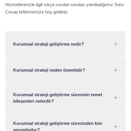
Hizmetlerimizle ilgili sıkça sorulan soruları yanıtladığımız Soru-
Cevap bölümümüze hoş geldiniz.
+
Kurumsal strateji geliştirme nedir?
Kurumsal strateji geliştirme bir kurumun uzun vadeli
vizyonunu tanımlama, stratejik hedeflerini belirleme ve
+
Kurumsal strateji neden önemlidir?
sürdürülebilir büyüme ile rekabet avantajı sağlamak
için iş birimlerini ortak bir yön doğrultusunda hizalama
İyi tanımlanmış bir kurumsal strateji organizasyonların
sürecidir.
rekabetçi kalmasını, pazar değişimlerine uyum
Kurumsal strateji geliştirme sürecinin temel
+
bileşenleri nelerdir?
sağlamasını, kaynaklarını etkin şekilde kullanmasını
ve paydaşlarını ortak bir vizyon etrafında
birleştirmesini sağlar.
Vizyon ve Misyon Tanımı
– Organizasyonun
Kurumsal strateji geliştirme sürecinden kim
+
amacı ve uzun vadeli hedefleri.
sorumludur?