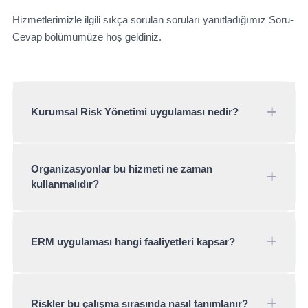
Hizmetlerimizle ilgili sıkça sorulan soruları yanıtladığımız Soru-
Cevap bölümümüze hoş geldiniz.
+
Kurumsal Risk Yönetimi uygulaması nedir?
Kurumsal Risk Yönetimi uygulaması, organizasyon
genelinde risklerin yapılandırılmış metodolojiler
Organizasyonlar bu hizmeti ne zaman
+
kullanmalıdır?
kullanılarak tanımlanması, analiz edilmesi ve
izlenmesini kapsayan operasyonel bir süreçtir.
Kuruluşlar genellikle kurum genelinde risk
değerlendirmesi yapmak, ortaya çıkan riskleri
+
ERM uygulaması hangi faaliyetleri kapsar?
belirlemek veya risk maruziyetini güncel şekilde
izlemek istediklerinde bu hizmetten yararlanır.
Kurum genelinde risk çalıştayları düzenlenmesi, nitel
ve nicel risk analizleri yapılması, risk
+
Riskler bu çalışma sırasında nasıl tanımlanır?