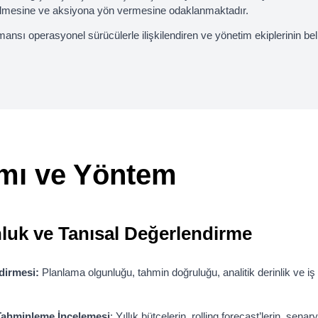
ülmesine ve aksiyona yön vermesine odaklanmaktadır.
mansı operasyonel sürücülerle ilişkilendiren ve yönetim ekiplerinin beli
ımı ve Yöntem
luk ve Tanısal Değerlendirme
dirmesi:
Planlama olgunluğu, tahmin doğruluğu, analitik derinlik ve iş o
Tahminleme İncelemesi
: Yıllık bütçelerin, rolling forecast’lerin, se