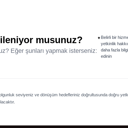
lgileniyor musunuz?
Belirli bir hizm
✦
yetkinlik hakk
nuz? Eğer şunları yapmak isterseniz:
daha fazla bilg
edinin
z, olgunluk seviyeniz ve dönüşüm hedefleriniz doğrultusunda doğru ye
lacaktır.