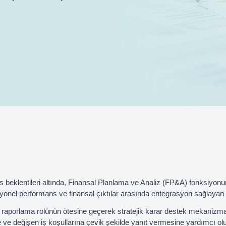
 beklentileri altında, Finansal Planlama ve Analiz (FP&A) fonksiyonu
asyonel performans ve finansal çıktılar arasında entegrasyon sağlaya
aporlama rolünün ötesine geçerek stratejik karar destek mekanizm
ine ve değişen iş koşullarına çevik şekilde yanıt vermesine yardımcı ol