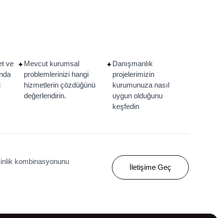
et ve
Mevcut kurumsal
Danışmanlık
✦
✦
ında
problemlerinizi hangi
projelerimizin
i
hizmetlerin çözdüğünü
kurumunuza nasıl
değerlendirin.
uygun olduğunu
keşfedin
tkinlik kombinasyonunu
İletişime Geç