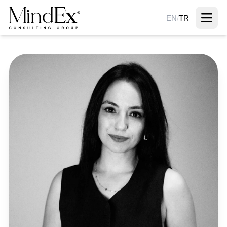
EN
/
TR